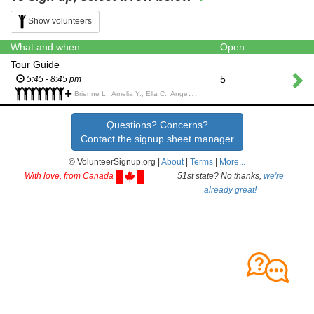
Show volunteers
What and when
Open
Tour Guide
5
5:45 - 8:45 pm
Brienne L., Amelia Y., Ella C., Angelina B., Nicole M., Mariam C., Nyah S., Adriana G., Jadelyn B., Cate C., Christopher F., Saachi S., Tristan L., kenza S., Incoln C., Roza N., Alessandra B., Trinity W., Nathan H., Jenelle T., Evan w., Alison L., Rachel l., Damian C., Sarah D., Jada W., Jaden P., Cecelia B., Lana M., Samiya R., Vienna M., Mikayla M., James C., Norah B., Marcas Y., Donica D., Sofia S., Nathaniel L., Mateo P., Laura B., Cristian T., Heather M., Andrew Y., Kennedy U., Francesca C., Carlo P., Manuel B., Nikko C., Kennedy C., Kyu Min P., Ziya A., Julian L., miela l., Avianna F., Maliah C., Soran K., Jolie W., Kayla L., Andres V., Leo P., Ethan G., Nico A., Alexis L., Ethan Y., Ewan T., Amy M., Elisabeth/Agnes M., Alison L., Alexander N., Mia B., Carlyse S., Alisha B., Axel W., Aimee W., Jayden W., Alex J., Evan U., Madison T., Nicole L., Dominick S., Lauren W., Lauren W., sevilla r., Ariana W., Angelina O., Angela M., Rohin B., Angeline O., Emmanuelle L., Daria B., Anissa L., Sophia S., Rachel M., Charyz A., maelle m., Kristina P., nikolina B., Adora J., Aoife B., Michael S., Lukesh R., Mia D., Jordan J., Riley C., Kyla L., Caitlin C., Kobe M., Vanessa S., Emma M., Angelina F., Cristian C., Zio U., Oneida R., Ilithyia C., Willow D., Sahana K., Marisa B., Swana A., Adam P., Mrittika B., Jyles H., Alysa Z., Lexa M., Angela T., Charlotte O., Solyana A., Willa P., Magdalen Y., Remo G., Katie D., Martin C., Molly K., Jared L., Demicah A., Bishop F., Iestyn L., Arrianna Mae A., Soran K., Mya L., Annabelle G., Gabriel R., Amanda L., Francis Miguel B., Cassandra C., Davi R., Francesca L., Athena K., lucas o., Koen P., Eliah L., Ai O., Patrick M., Matthew V., Kaleb A., Millen U.,
Questions? Concerns?
Contact the signup sheet manager
© VolunteerSignup.org |
About
|
Terms
|
More...
With love, from Canada
51st state? No thanks,
we're
already great!