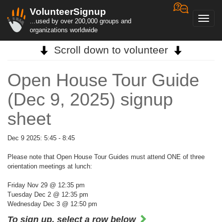
VolunteerSignup
Toggl
...used by over 200,000 groups and
navig
organizations worldwide
Scroll down to volunteer
Open House Tour Guide
(Dec 9, 2025) signup
sheet
Dec 9 2025: 5:45 - 8:45
Please note that Open House Tour Guides must attend ONE of three
orientation meetings at lunch:
Friday Nov 29 @ 12:35 pm
Tuesday Dec 2 @ 12:35 pm
Wednesday Dec 3 @ 12:50 pm
To sign up, select a row below