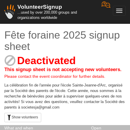
VolunteerSignup
Toggl
...used by over 200,000 groups and
navig
organizations worldwide
Fête foraine 2025 signup
sheet
Deactivated
This signup sheet is not accepting new volunteers.
Please contact the event coordinator for further details.
La célébration fin de l'année pour l'école Sainte-Jeanne-d'Arc, organisé
par la Société des parents de l'école. Cette année, nous sommes à la
recherche de bénévoles pour aider à superviser quelques-unes de nos
activités! Si vous avez des questions, veuillez contacter la Société des
parents à societesja@gmail.com
Show volunteers
What and when
Open