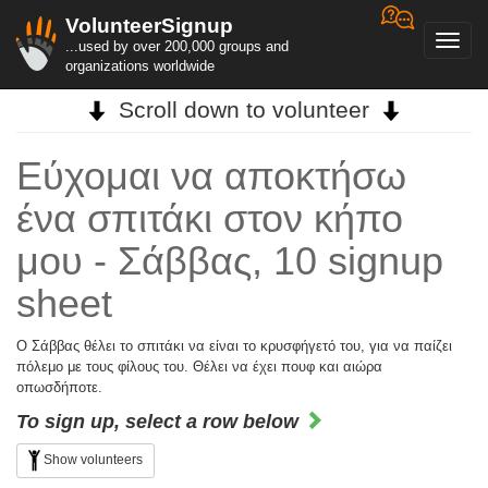
VolunteerSignup
Toggl
...used by over 200,000 groups and
navig
organizations worldwide
Scroll down to volunteer
Εύχομαι να αποκτήσω
ένα σπιτάκι στον κήπο
μου - Σάββας, 10 signup
sheet
Ο Σάββας θέλει το σπιτάκι να είναι το κρυσφήγετό του, για να παίζει
πόλεμο με τους φίλους του. Θέλει να έχει πουφ και αιώρα
οπωσδήποτε.
To sign up, select a row below
Show volunteers