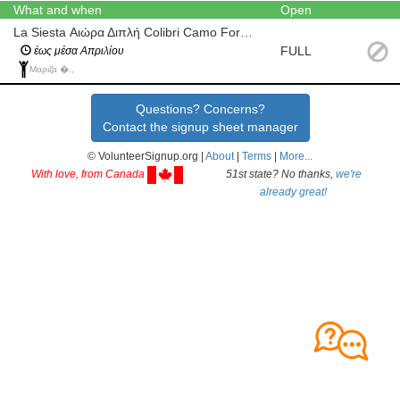
What and when
Open
La Siesta Αιώρα Διπλή Colibri Camo Forest
FULL
έως μέσα Απριλίου
Μαριζα �.,
Questions? Concerns?
Contact the signup sheet manager
© VolunteerSignup.org |
About
|
Terms
|
More...
With love, from Canada
51st state? No thanks,
we're
already great!