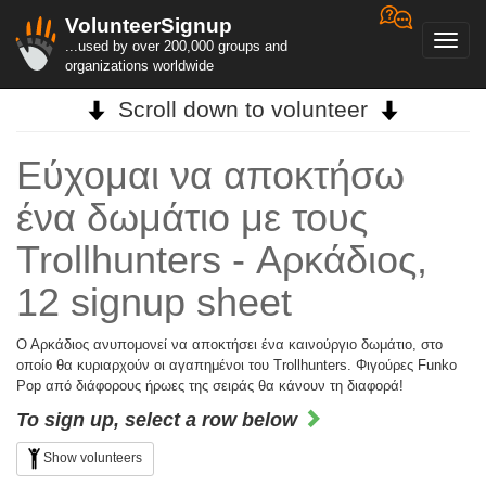
VolunteerSignup
Toggl
...used by over 200,000 groups and
navig
organizations worldwide
Scroll down to volunteer
Εύχομαι να αποκτήσω
ένα δωμάτιο με τους
Trollhunters - Αρκάδιος,
12 signup sheet
Ο Αρκάδιος ανυπομονεί να αποκτήσει ένα καινούργιο δωμάτιο, στο
οποίο θα κυριαρχούν οι αγαπημένοι του Trollhunters. Φιγούρες Funko
Pop από διάφορους ήρωες της σειράς θα κάνουν τη διαφορά!
To sign up, select a row below
Show volunteers